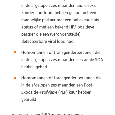
in de afgelopen zes maanden anale seks
zonder condoom hebben gehad met een
mannelijke partner met een onbekende hiv-
status of met een bekend HIV-positieve
partner die een (veronderstelde)
detecteerbare viral load had.
Homomannen of transgenderpersonen die
in de afgelopen zes maanden een anale SOA
Home
hebben gehad.
Blog
Homomannen of transgender personen die
in de afgelopen zes maanden een Post-
Over ons
Expositie-Profylaxe (PEP) kuur hebben
gebruikt.
Contact
Het gebruik van PrEP vraagt om goede