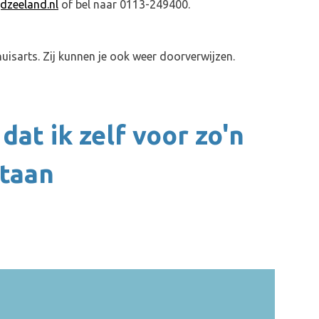
zeeland.nl
of bel naar 0113-249400.
huisarts. Zij kunnen je ook weer doorverwijzen.
at ik zelf voor zo'n
staan