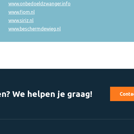
www.onbedoeldzwanger.info
www.fiom.nl
www.siriz.nl
www.beschermdewieg.nl
n? We helpen je graag!
Conta