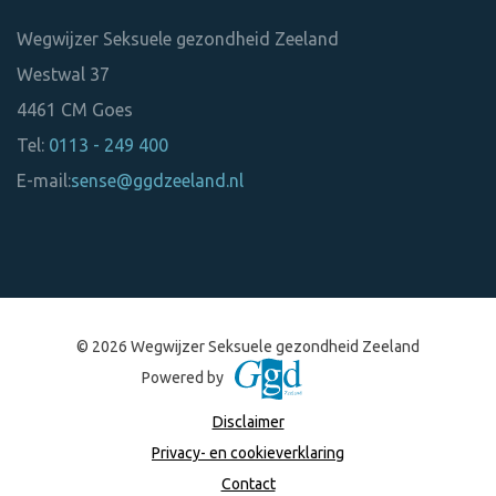
Wegwijzer Seksuele gezondheid Zeeland
Westwal 37
4461 CM
Goes
Tel:
0113 - 249 400
E-mail:
sense@ggdzeeland.nl
© 2026 Wegwijzer Seksuele gezondheid Zeeland
Powered by
Disclaimer
Privacy- en cookieverklaring
Contact