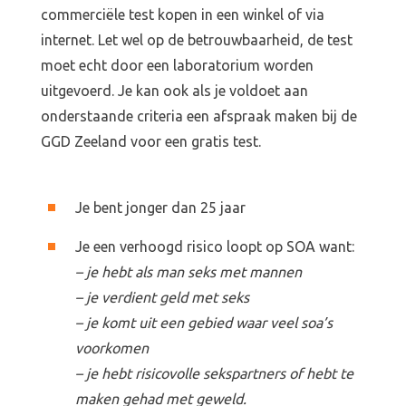
commerciële test kopen in een winkel of via
internet. Let wel op de betrouwbaarheid, de test
moet echt door een laboratorium worden
uitgevoerd. Je kan ook als je voldoet aan
onderstaande criteria een afspraak maken bij de
GGD Zeeland voor een gratis test.
Home
Blog
Je bent jonger dan 25 jaar
Je een verhoogd risico loopt op SOA want:
Over ons
– je hebt als man seks met mannen
Contact
– je verdient geld met seks
– je komt uit een gebied waar veel soa’s
voorkomen
– je hebt risicovolle sekspartners of hebt te
maken gehad met geweld.