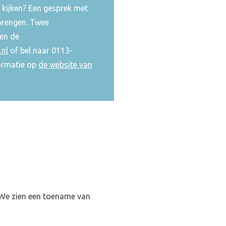
an kijken? Een gesprek met
 brengen. Twee
en de
nl
of bel naar 0113-
ormatie op
de website van
. We zien een toename van