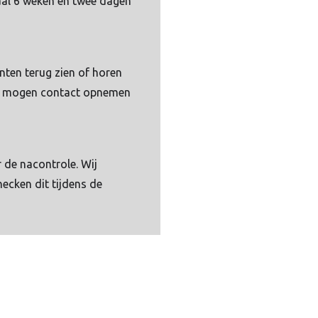
aal 6 weken en twee dagen
nten terug zien of horen
Zij mogen contact opnemen
r de nacontrole. Wij
ecken dit tijdens de