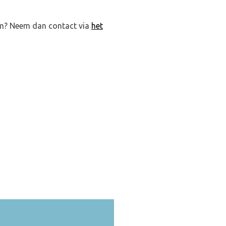
ieuws
Over ons
Contact
ium? Neem dan contact via
het