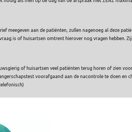
niet nodig als men op de dag van de afspraak met ZEAZ maxim
brief meegeven aan de patiënten, zullen nagenoeg al deze patië
vraag is of huisartsen omtrent hierover nog vragen hebben. 
ieuwsgierig of huisartsen veel patiënten terug horen of zien voo
angerschapstest voorafgaand aan de nacontrole te doen en ch
telefonisch)